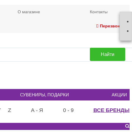
О магазине
Контакты
Перезвонить
Найти
СУВЕНИРЫ, ПОДАРКИ
АКЦИИ
Y
Z
А - Я
0 - 9
ВСЕ БРЕНДЫ