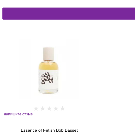
напишите отзыв
Essence of Fetish Bob Basset