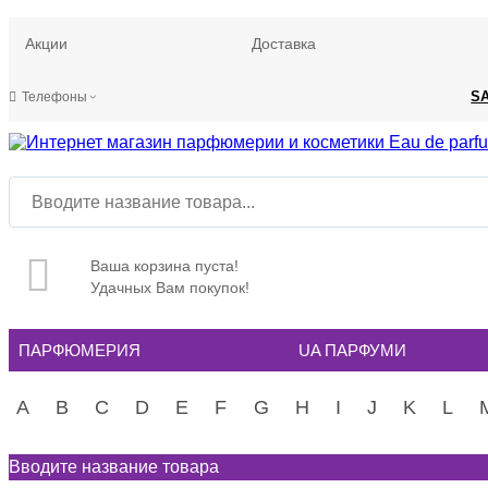
Акции
Доставка
S
Телефоны
Ваша корзина пуста!
Удачных Вам покупок!
ПАРФЮМЕРИЯ
UA ПАРФУМИ
A
B
C
D
E
F
G
H
I
J
K
L