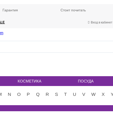
Гарантия
Стоит почитать
ALE
Вход в кабинет
КОСМЕТИКА
ПОСУДА
M
N
O
P
Q
R
S
T
U
V
W
X