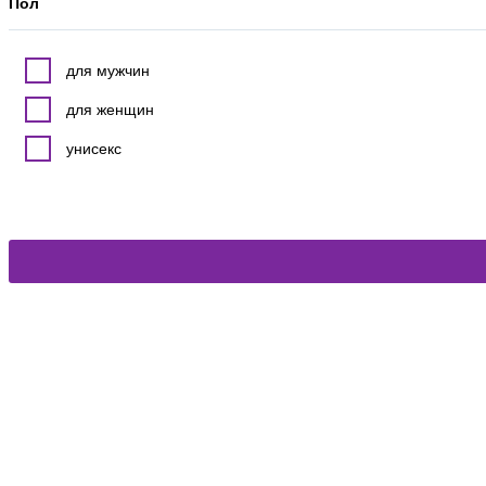
Пол
для мужчин
для женщин
унисекс