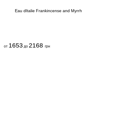
Eau dItalie Frankincense and Myrrh
1653
2168
от
до
грн