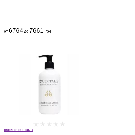
6764
7661
от
до
грн
напишите отзыв