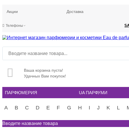
Акции
Доставка
S
Телефоны
Ваша корзина пуста!
Удачных Вам покупок!
ПАРФЮМЕРИЯ
UA ПАРФУМИ
A
B
C
D
E
F
G
H
I
J
K
L