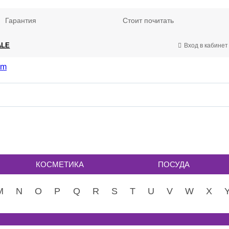
Гарантия
Стоит почитать
ALE
Вход в кабинет
КОСМЕТИКА
ПОСУДА
M
N
O
P
Q
R
S
T
U
V
W
X