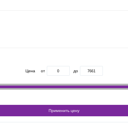
Цена
от
до
Применить цену