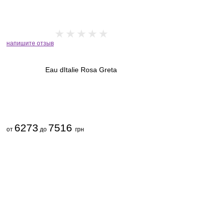
напишите отзыв
Eau dItalie Rosa Greta
6273
7516
от
до
грн