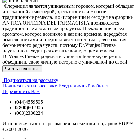
Флоренция является уникальным городом, который обладает
изысканной атмосферой, здесь возникли многие
традиционные ремёсла. Во Флоренции и сегодня на фабрике
ANTICA OFFICINA DEL FARMACISTA производятся
традиционные ароматные продукты. Преклонение перед
ароматом, которое возникло в давние времена, передаётся
ремесленниками и предоставляет потенциал для создания
бесконечного ряда чувств, поэтому Dr.Vranjes Firenze
неустанно находит редкостные волнующие ароматы.
Dr.Vranjes Firenze родился и учился в Болонье, он решил
объединить свою личную историю с уникальной по своей
сущности культурой города и парфюмерией Флоренции. Здесь
Читать полностью
практика извлечения эссенций слилась со знанием химии.
Dr.Vranjes приобрел культуру и любовь к ароматам от своего
Подписаться на рассылку
деда, который был известным торговцем шелком, и у него
Подписаться на рассылку
Вход в личный кабинет
была страсть к коллекционированию эссенций и ароматов,
Перезвонить Вам
которые он искал во время своих путешествий.
Фабрика ANTICA OFFICINA DEL FARMACISTA была
(044)4559505
учреждена в 1983 году д-ром Паоло Враньезом, химиком,
0(800)601905
фармацевтом, косметологом. Совместно с командой
(063)2330224
специалистов он находит свежие формулы и создаёт
эксклюзивные парфюмерные композиции, каждая из которых
Интернет-магазин парфюмерии, косметики, подарков EDP™
является «изделием ручной работы», безукоризненно
©2003-2026
сочетающей в себе неизменность традиций и новейшие