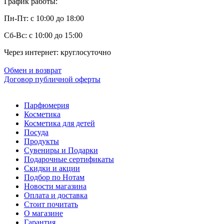
График работы:
технологии.
Пн-Пт: с 10:00 до 18:00
Купить Dr. Vranjes Firenze легко и
просто!
Сб-Вс: с 10:00 до 15:00
Через интернет: круглосуточно
Купить парфюмерию Dr. Vranjes Firenze (Др Враньес Фирензе)
Вы можете в нашем интернет магазине в Киеве, Одессе и по
Обмен и возврат
всей Украине. В наличии есть все представленные ароматы
Договор публичной оферты
Dr. Vranjes Firenze -
Rosa Tabacco
. Только оригинальная
парфюмерия и косметика Dr. Vranjes Firenze на Eau De Parfum
(О Де Парфюм). Заказать духи Др Враньес Фирензе (Dr.
Парфюмерия
Vranjes Firenze) в Киеве легко и просто в 2 клика - доставка
Косметика
для Вас будет быстрой, выгодной и удобной!
Косметика для детей
Посуда
Продукты
Сувениры и Подарки
Подарочные сертификаты
Скидки и акции
Подбор по Нотам
Новости магазина
Оплата и доставка
Стоит почитать
О магазине
Гарантия