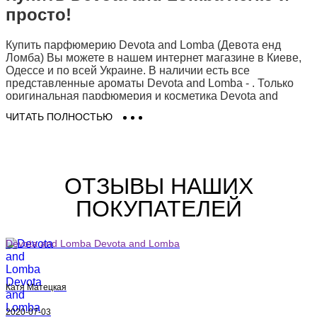
просто!
Купить парфюмерию Devota and Lomba (Девота енд
Ломба) Вы можете в нашем интернет магазине в Киеве,
Одессе и по всей Украине. В наличии есть все
представленные ароматы Devota and Lomba -
. Только
оригинальная парфюмерия и косметика Devota and
Lomba на Eau De Parfum (О Де Парфюм). Заказать духи
ЧИТАТЬ ПОЛНОСТЬЮ
Девота енд Ломба (Devota and Lomba) в Киеве легко и
просто в 2 клика - доставка для Вас будет быстрой,
выгодной и удобной!
ОТЗЫВЫ НАШИХ
ПОКУПАТЕЛЕЙ
Devota and Lomba Devota and Lomba
Катя Матецкая
2020-07-03