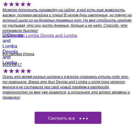
Можете дополнить пирамидку на сайте, в ней есть еще жимолость,
жасмин, полевая гвоздика и плющ! В целом духи цветочные, но тянут на
зеленый шипр из-за богатых травяных нот. На мне стойкость средняя,
но учитывая, что они чисто дневные, больше и не надо. Спасибо, что
отправили быстро!
Devota and Lomba Devota and Lomba
Бустарская Илона
2019-09-17
Осень это время разных шипров и я всегда стараюсь купить себе что-
то новенькое. Вчера это был Devota and Lomba и хотя пока четкого
мнения я не составила про свой новый парфюм в гардеробе,
поверхностно он мне уже нравится, а остальное это вопрос времени и
привычки!
Смотреть все