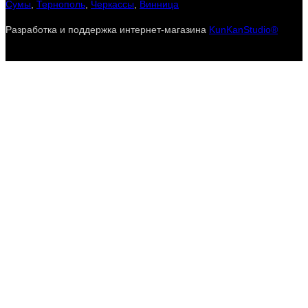
Сумы
,
Тернополь
,
Черкассы
,
Винница
Разработка и поддержка интернет-магазина
KunKanStudio®