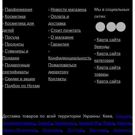
Парфюмерия
Новости магазина
Мы в социальных
Косметика
Оплата и
сетях:
Косметика для
доставка
детей
Стоит почитать
Посуда
О магазине
Карта сайта
Продукты
Гарантия
бренды
Сувениры и
Карта сайта
Подарки
Конфиденциальность
категории
Подарочные
Пожаловаться
Карта сайта
сертификаты
директору
товары
Скидки и акции
Контакты
Карта сайта
Подбор по Нотам
Доставка товаров по всей территории Украины: Киев,
Харьков
,
Днепропетровск
,
Одесса
,
Запорожье
,
Кривой Рог
,
Львов
,
Херсон
,
Ивано-Франковск
,
Николаев
,
Полтава
,
Житомир
,
Чернигов
,