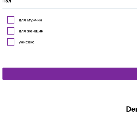
Пол
для мужчин
для женщин
унисекс
De