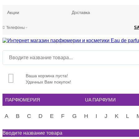
Акции
Доставка
S
Телефоны
Ваша корзина пуста!
Удачных Вам покупок!
ПАРФЮМЕРИЯ
UA ПАРФУМИ
A
B
C
D
E
F
G
H
I
J
K
L