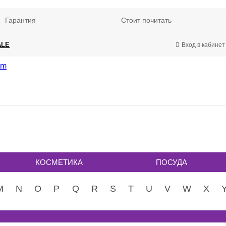
Гарантия
Стоит почитать
ALE
Вход в кабинет
КОСМЕТИКА
ПОСУДА
M
N
O
P
Q
R
S
T
U
V
W
X