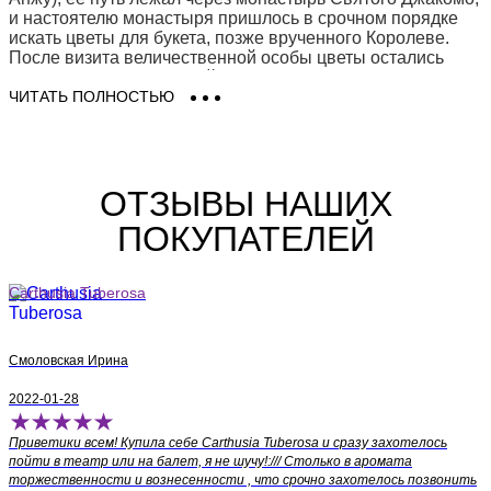
и настоятелю монастыря пришлось в срочном порядке
искать цветы для букета, позже врученного Королеве.
После визита величественной особы цветы остались
стоять на несколько дней в вазе, а потом вдруг
обнаружилось, что вода из - под цветов напитала особый
ЧИТАТЬ ПОЛНОСТЬЮ
аромат, не оставивший настоятеля равнодушным. Его
интерес к необычному запаху был так велик, что при
монашеском ордене начали проводить алхимические
эксперименты с целью получения понравившегося
ОТЗЫВЫ НАШИХ
священнику аромата. Было или не было, но до нас
дошла легенда о том, что так был создан первый
ПОКУПАТЕЛЕЙ
парфюм на острове Капри, получивший название
"Garofilium Silvestre Caprese".
Carthusia Tuberosa
Продолжение легенды случилось в середине 20 века,
когда очередной настоятель монастыря Святого
Джакомо нашел в монастырском архиве древние
рукописи, в которых, после расшифровки, были
Смоловская Ирина
прочтены старинные алхимические формулы по
составлению парфюмерных композиций. Не долго
2022-01-28
думая, настоятель отправил в Ватикан петицию с
просьбой разрешить монастырю организовать
Приветики всем! Купила себе Carthusia Tuberosa и сразу захотелось
парфюмерное дело. Папа был благосклонен, и таким
пойти в театр или на балет, я не шучу!:/// Столько в аромата
образом вскоре в Турине был построен небольшой, но
торжественности и вознесенности , что срочно захотелось позвонить