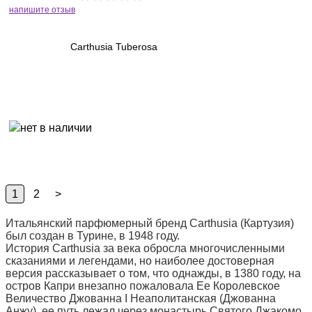
напишите отзыв
Carthusia Tuberosa
1
2
>
Итальянский парфюмерный бренд Carthusia (Картузия)
был создан в Турине, в 1948 году.
История Carthusia за века обросла многочисленными
сказаниями и легендами, но наиболее достоверная
версия рассказывает о том, что однажды, в 1380 году, на
остров Капри внезапно пожаловала Ее Королевское
Величество Джованна I Неаполитанская (Джованна
Анжу), ее путь лежал через монастырь Святого Джакомо,