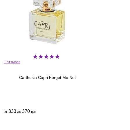
1 отзывов
Carthusia Capri Forget Me Not
333
370
от
до
грн