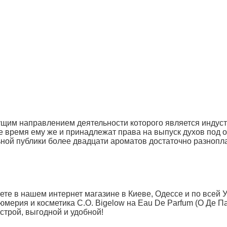
им направлением деятельности которого является индустри
щее время ему же и принадлежат права на выпуск духов под
льной публики более двадцати ароматов достаточно разно
те в нашем интернет магазине в Киеве, Одессе и по всей 
мерия и косметика C.O. Bigelow на Eau De Parfum (О Де Па
ыстрой, выгодной и удобной!