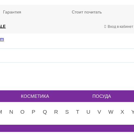
Гарантия
Стоит почитать
ALE
Вход в кабинет
КОСМЕТИКА
ПОСУДА
M
N
O
P
Q
R
S
T
U
V
W
X