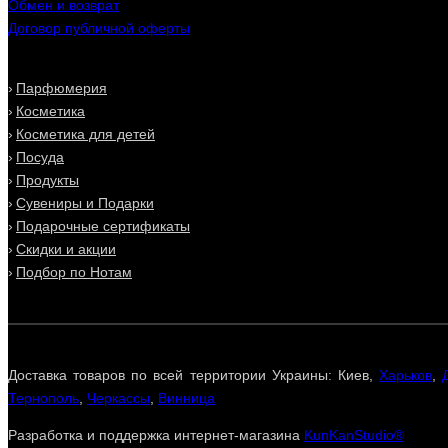
Обмен и возврат
Договор публичной оферты
Парфюмерия
Косметика
Косметика для детей
Посуда
Продукты
Сувениры и Подарки
Подарочные сертификаты
Скидки и акции
Подбор по Нотам
Доставка товаров по всей территории Украины: Киев,
Харьков
,
Тернополь
,
Черкассы
,
Винница
Разработка и поддержка интернет-магазина
KunKanStudio®