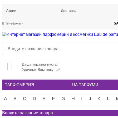
Акции
Доставка
S
Телефоны
Ваша корзина пуста!
Удачных Вам покупок!
ПАРФЮМЕРИЯ
UA ПАРФУМИ
A
B
C
D
E
F
G
H
I
J
K
L