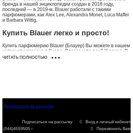
бренда в нашей энциклопедии создан в 2018 году,
последний — в 2019-м. Blauer работали с такими
парфюмерами, как Alex Lee, Alexandra Monet, Luca Maffei
и Barbara Wittig.
Купить Blauer легко и просто!
Купить парфюмерию Blauer (Блауер) Вы можете в нашем
интернет магазине в Киеве, Одессе и по всей Украине. В
наличии есть все представленные ароматы Blauer -
ЧИТАТЬ ПОЛНОСТЬЮ
UN1T3D Woman
,
UN1T3D States Woman CAMOU
. Только
оригинальная парфюмерия и косметика Blauer на Eau De
Parfum (О Де Парфюм). Заказать духи Блауер (Blauer) в
Киеве легко и просто в 2 клика - доставка для Вас будет
быстрой, выгодной и удобной!
Подписаться на рассылку
Подписаться на рассылку
Вход в личный кабинет
(044)4559505
Перезвонить Вам