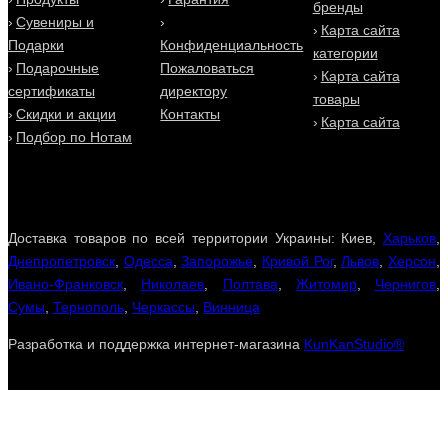
бренды
Сувениры и
Карта сайта
Подарки
Конфиденциальность
категории
Подарочные
Пожаловаться
Карта сайта
сертификаты
директору
товары
Скидки и акции
Контакты
Карта сайта
Подбор по Нотам
Доставка товаров по всей территории Украины: Киев,
Харьков
,
Днепропетровск
,
Одесса
,
Запорожье
,
Кривой Рог
,
Львов
,
Херсон
,
Ивано-Франковск
,
Николаев
,
Полтава
,
Житомир
,
Чернигов
,
Сумы
,
Тернополь
,
Черкассы
,
Винница
Разработка и поддержка интернет-магазина
KunKanStudio®