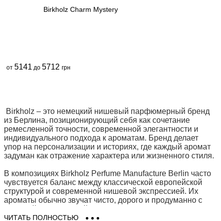
Birkholz Charm Mystery
5141
5712
от
до
грн
Birkholz – это немецкий нишевый парфюмерный бренд
из Берлина, позиционирующий себя как сочетание
ремесленной точности, современной элегантности и
индивидуального подхода к ароматам. Бренд делает
упор на персонализации и историях, где каждый аромат
задуман как отражение характера или жизненного стиля.
В композициях Birkholz Perfume Manufacture Berlin часто
чувствуется баланс между классической европейской
структурой и современной нишевой экспрессией. Их
ароматы обычно звучат чисто, дорого и продуманно с
хорошей архитектурой развития от верхних нот до
глубокой базы.
ЧИТАТЬ ПОЛНОСТЬЮ