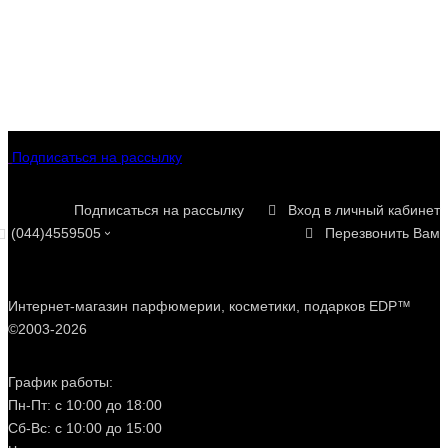
Стилистически бренд тяготеет к элегантным древесным,
амбровым, кожаным и пряным аккордам, иногда со
сладкими или фруктовыми акцентами. Ароматы часто
носят выразительный «люксовый» характер – они не
слишком авангардны, но очень качественно собраны и
комфортны в ношении.
В общем, Birkholz — это о сдержанной нишевой роскоши
Подписаться на рассылку
без чрезмерной сложности, но с ощутимым вниманием к
деталям. Это бренд для тех, кто ценит современную
парфюмерию с европейским характером, где важны не
Подписаться на рассылку
Вход в личный кабинет
эксперименты, а стиль и баланс.
(044)4559505
Перезвонить Вам
Интернет-магазин парфюмерии, косметики, подарков EDP™
©2003-2026
График работы:
Пн-Пт: с 10:00 до 18:00
Сб-Вс: с 10:00 до 15:00