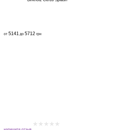
5141
5712
от
до
грн
напишите отзыв