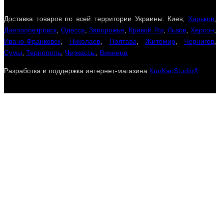
Доставка товаров по всей территории Украины: Киев,
Харьков
,
Днепропетровск
,
Одесса
,
Запорожье
,
Кривой Рог
,
Львов
,
Херсон
,
Ивано-Франковск
,
Николаев
,
Полтава
,
Житомир
,
Чернигов
,
Сумы
,
Тернополь
,
Черкассы
,
Винница
Разработка и поддержка интернет-магазина
KunKanStudio®