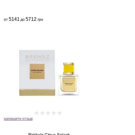
5141
5712
от
до
грн
напишите отзыв
Birkholz Citrus Splash