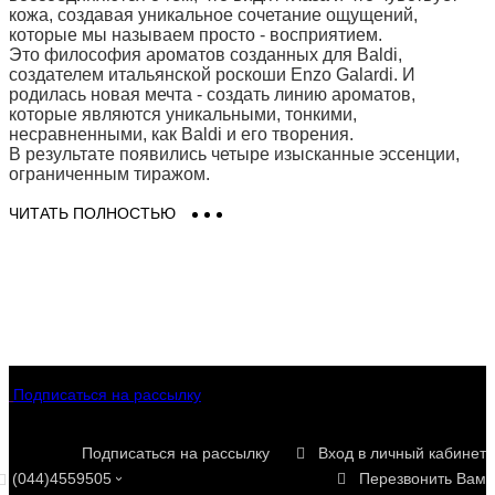
кожа, создавая уникальное сочетание ощущений,
которые мы называем просто - восприятием.
Это философия ароматов созданных для Baldi,
создателем итальянской роскоши Enzo Galardi. И
родилась новая мечта - создать линию ароматов,
которые являются уникальными, тонкими,
несравненными, как Baldi и его творения.
В результате появились четыре изысканные эссенции,
ограниченным тиражом.
Baldi Home Jewels это компания, которая была основана
ЧИТАТЬ ПОЛНОСТЬЮ
в 1867 году. Она специализируется на создании красивых
вещей, которые можно назвать показательно
роскошными, корнями уходящими в итальянскую
историю. Компания постоянно трансформируется с
изменением времени и стилей жизни, сохраняя
нетронутой свою страсть к созданию красоты, страсть к
драгоценным материалам, тонкое мастерство и
внимание к деталям.
Коллекции Baldi элегантные и утонченные.
Подписаться на рассылку
Многовековую страсть к искусству и красоте Baldi
выражает в четырех уникальных ароматах, названия
которых представляют собой суть драгоценных камней,
Подписаться на рассылку
Вход в личный кабинет
которые он использует для создания драгоценностей
(044)4559505
Перезвонить Вам
своего Дома.