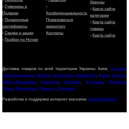
бренды
Сувениры и
Карта сайта
Купить парфюмерию Baldi (Балди) Вы можете в нашем
Подарки
Конфиденциальность
интернет магазине в Киеве, Одессе и по всей Украине. В
категории
наличии есть все представленные ароматы Baldi -
Подарочные
Пожаловаться
Карта сайта
Malachite
,
Lapislazzuli
. Только оригинальная парфюмерия
сертификаты
директору
товары
и косметика Baldi на Eau De Parfum (О Де Парфюм).
Скидки и акции
Контакты
Заказать духи Балди (Baldi) в Киеве легко и просто в 2
Карта сайта
Подбор по Нотам
клика - доставка для Вас будет быстрой, выгодной и
удобной!
Доставка товаров по всей территории Украины: Киев,
Харьков
,
Днепропетровск
,
Одесса
,
Запорожье
,
Кривой Рог
,
Львов
,
Херсон
,
Ивано-Франковск
,
Николаев
,
Полтава
,
Житомир
,
Чернигов
,
Сумы
,
Тернополь
,
Черкассы
,
Винница
Разработка и поддержка интернет-магазина
KunKanStudio®