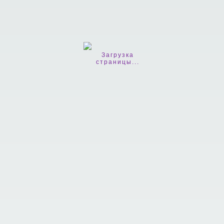
Загрузка
страницы...