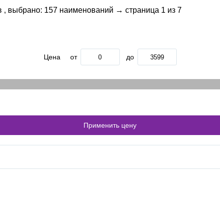
 , выбрано: 157 наименований → страница 1 из 7
Цена
от
до
Применить цену