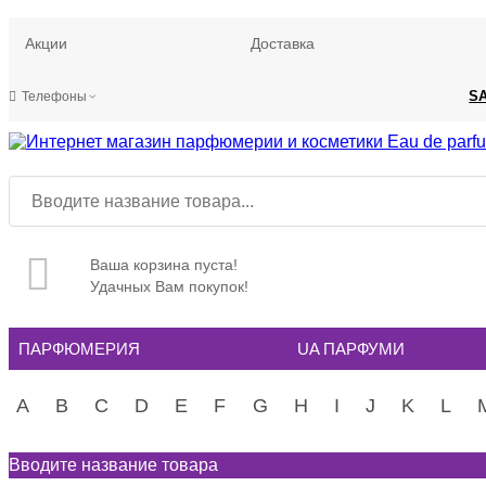
Акции
Доставка
S
Телефоны
Ваша корзина пуста!
Удачных Вам покупок!
ПАРФЮМЕРИЯ
UA ПАРФУМИ
A
B
C
D
E
F
G
H
I
J
K
L