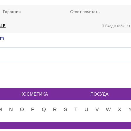
Гарантия
Стоит почитать
ALE
Вход в кабинет
КОСМЕТИКА
ПОСУДА
M
N
O
P
Q
R
S
T
U
V
W
X