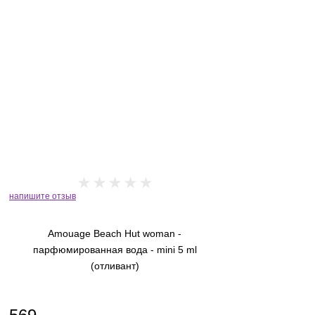
Designer Shaik
Diptyque
DOrsay
Dr. Gritti
Dries Van Noten
Dsquared 2
Electimuss
напишите отзыв
Elie Saab
Ella K Parfums
Amouage Beach Hut woman -
парфюмированная вода - mini 5 ml
Epico
(отливант)
Escada
Escentric Molecules