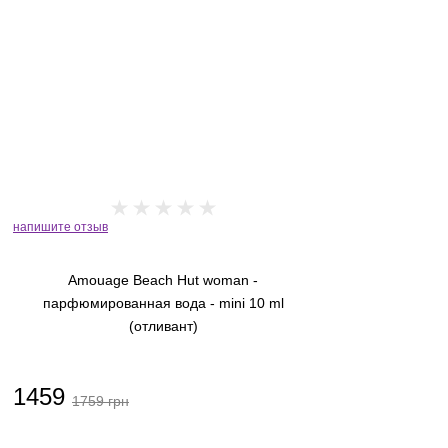
Chloe
Chopard
Christian Dior
Christian Richard
Clinique
Clive Christian
напишите отзыв
Comme des Garcons
Comptoir Sud Pacifique
Amouage Beach Hut woman -
Coquillete
парфюмированная вода - mini 10 ml
(отливант)
Creed
Cristobal Balenciaga
1459
1759 грн
D.S. and Durga
David Jourquin