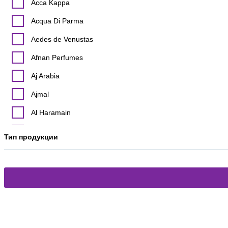
Acca Kappa
Acqua Di Parma
Aedes de Venustas
Afnan Perfumes
Aj Arabia
Ajmal
Al Haramain
Alex Simone
Тип продукции
Alexandre J
Alyson Oldoini
Amouage
Angel Schlesser
Annick Goutal