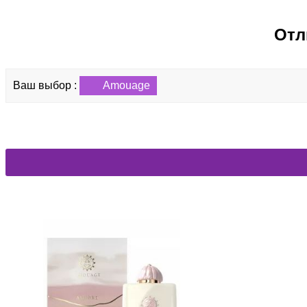
Arabesque Perfumes
Отл
Aramis
Armaf
Ваш выбор :
Amouage
Arte Olfatto
Atelier Cologne
Atelier des Ors
Atelier Flou
Atelier Materi
Atkinsons
Attar Collection
Balmain
Beaufort London