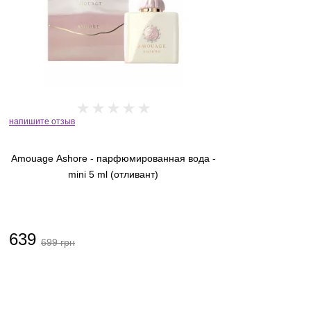
Calvin Klein
Carner Barcelona
Carolina Herrera
Caron
Cartier
напишите отзыв
Celine
Amouage Ashore - парфюмированная вода -
Chabaud Maison
mini 5 ml (отливант)
Chabrawichi
Chandi
639
699 грн
Chanel
Charlotte Tilbury
Chaumet