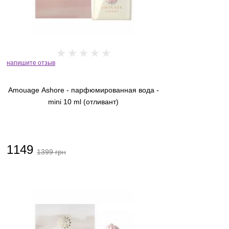
Bjork and Berries
Boadicea the Victorious
Bois 1920
Bon Parfumeur
напишите отзыв
Bond No.9
Amouage Ashore - парфюмированная вода -
Borntostandout
mini 10 ml (отливант)
Bottega Veneta
Brioni
1149
Burberry
1399 грн
Bvlgari
ByBozo
Byredo
Cacharel