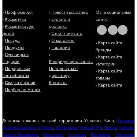
Парфюмерия
Новости магазина
Мы в социальных
Косметика
Оплата и
сетях:
Косметика для
доставка
детей
Стоит почитать
Посуда
О магазине
Карта сайта
Продукты
Гарантия
бренды
Сувениры и
Карта сайта
Подарки
Конфиденциальность
категории
Подарочные
Пожаловаться
Карта сайта
сертификаты
директору
товары
Скидки и акции
Контакты
Карта сайта
Подбор по Нотам
Доставка товаров по всей территории Украины: Киев,
Харьков
,
Днепропетровск
,
Одесса
,
Запорожье
,
Кривой Рог
,
Львов
,
Херсон
,
Ивано-Франковск
,
Николаев
,
Полтава
,
Житомир
,
Чернигов
,