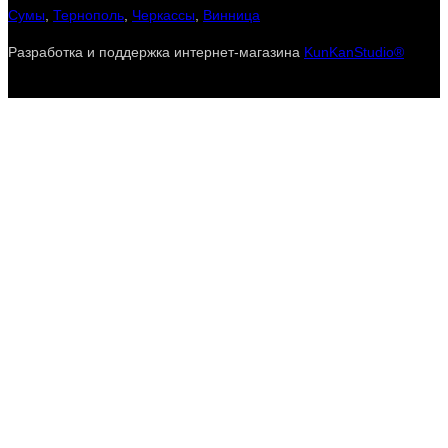
Сумы
,
Тернополь
,
Черкассы
,
Винница
Разработка и поддержка интернет-магазина
KunKanStudio®