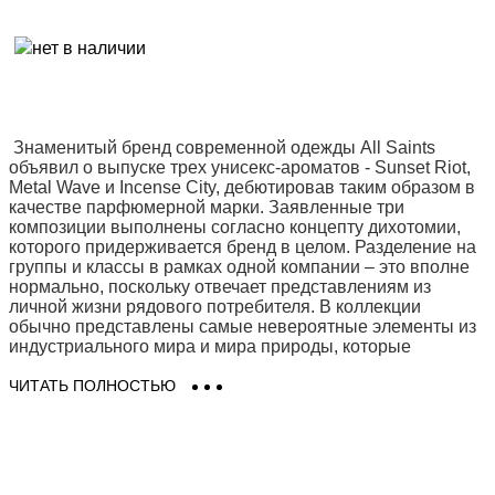
Знаменитый бренд современной одежды All Saints
объявил о выпуске трех унисекс-ароматов - Sunset Riot,
Metal Wave и Incense City, дебютировав таким образом в
качестве парфюмерной марки. Заявленные три
композиции выполнены согласно концепту дихотомии,
которого придерживается бренд в целом. Разделение на
группы и классы в рамках одной компании – это вполне
нормально, поскольку отвечает представлениям из
личной жизни рядового потребителя. В коллекции
обычно представлены самые невероятные элементы из
индустриального мира и мира природы, которые
объединяются самым неожиданным образом. Кода и
серебро легко переплетаются с акцентами из древесины
ЧИТАТЬ ПОЛНОСТЬЮ
и цветов, а солнце и песок соседствуют с дымом и
бетоном. Такие достаточно редкие ольфактивные,
тактильные и зрительные комбинации создают
уникальный опыт, как, впрочем, и все от All Saints.