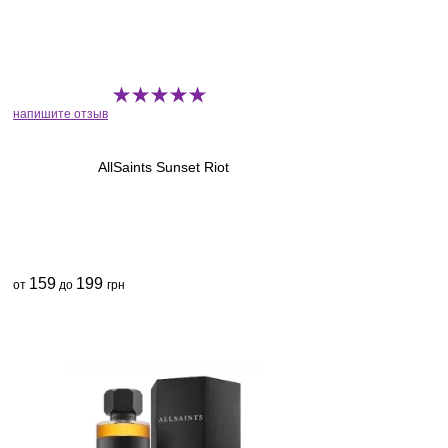
напишите отзыв
AllSaints Sunset Riot
159
199
от
до
грн