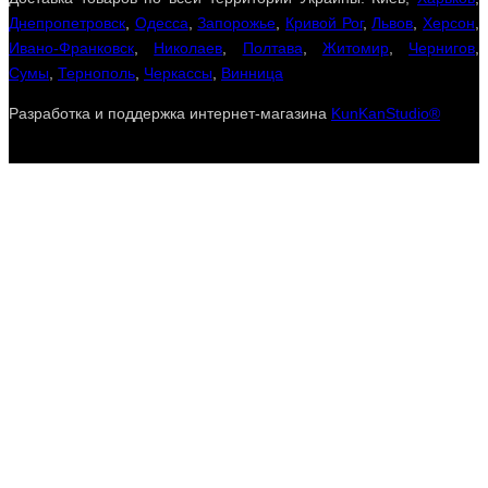
Днепропетровск
,
Одесса
,
Запорожье
,
Кривой Рог
,
Львов
,
Херсон
,
Ивано-Франковск
,
Николаев
,
Полтава
,
Житомир
,
Чернигов
,
Сумы
,
Тернополь
,
Черкассы
,
Винница
Разработка и поддержка интернет-магазина
KunKanStudio®