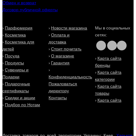
Обмен и возврат
Alfred Ritchy на Eau De Parfum (О Де Парфюм). Заказать
Договор публичной оферты
духи Альфред Ричи (Alfred Ritchy) в Киеве легко и просто
в 2 клика - доставка для Вас будет быстрой, выгодной и
удобной!
Парфюмерия
Новости магазина
Мы в социальных
Косметика
Оплата и
сетях:
Косметика для
доставка
детей
Стоит почитать
Посуда
О магазине
Карта сайта
Продукты
Гарантия
бренды
Сувениры и
Карта сайта
Подарки
Конфиденциальность
категории
Подарочные
Пожаловаться
Карта сайта
сертификаты
директору
товары
Скидки и акции
Контакты
Карта сайта
Подбор по Нотам
Доставка товаров по всей территории Украины: Киев,
Харьков
,