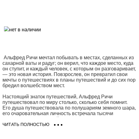
Альфред Ричи мечтал побывать в местах, сделанных из
сахарной ваты и радуг; он верил, что каждое место, куда
он ступит, и каждый человек, с которым он разговаривает,
— это новая история. Повзрослев, он превратил свои
мечты о путешествиях в планы путешествий и до сих пор
бредил волшебством мест.
Настоящий знаток путешествий, Альфред Ричи
путешествовал по миру столько, сколько себя помнит.
Его душа путешествовала по полушариям земного шара,
его очаровательная личность встречала тысячи
уникальных персонажей, а его чувства пережили
неземные выходки. Часто те, кто встречал его, любил или
ЧИТАТЬ ПОЛНОСТЬЮ
даже смотрел на него с уважением, описывали его как
человека, чья душа поглощена страстью к путешествиям.